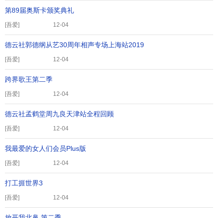
第89届奥斯卡颁奖典礼
[
吾爱
]
12-04
德云社郭德纲从艺30周年相声专场上海站2019
[
吾爱
]
12-04
跨界歌王第二季
[
吾爱
]
12-04
德云社孟鹤堂周九良天津站全程回顾
[
吾爱
]
12-04
我最爱的女人们会员Plus版
[
吾爱
]
12-04
打工捱世界3
[
吾爱
]
12-04
放开我北鼻 第二季