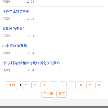
[
吾爱
]
12-04
拜托了冰箱第三季
[
吾爱
]
12-04
喜剧班的春天2
[
吾爱
]
12-04
小小厨神 第五季
[
吾爱
]
12-04
德云社郭德纲相声专场红酒之夜北展站
[
吾爱
]
12-04
3179
1
2
3
4
5
6
7
8
9
10
下一页
尾页