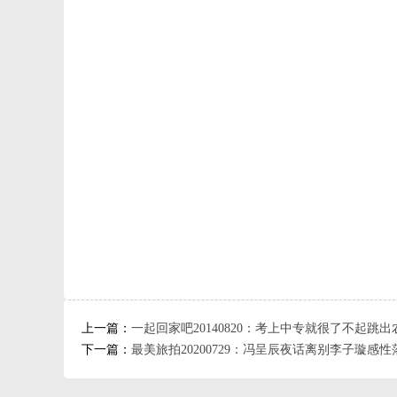
震从容应战综艺高清完整版视频免费在线观看
上一篇：
一起回家吧20140820：考上中专就很了不起跳
下一篇：
最美旅拍20200729：冯呈辰夜话离别李子璇感性