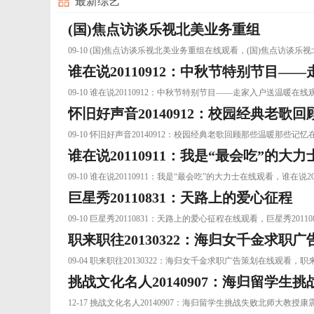
最新综艺
(国)焦点访谈乐视北美业务重组
09-10 (国)焦点访谈乐视北美业务重组在线观看，(国)焦点访
谁在说20110912：中秋节特别节目—
09-10 谁在说20110912：中秋节特别节目——走家入户送温暖
怀旧好声音20140912：校园经典老歌
免费在线观看
09-10 怀旧好声音20140912：校园经典老歌回顾那些温暖那些
谁在说20110911：我是“最会吃”的大力
整版视频免费在线观看
09-10 谁在说20110911：我是“最会吃”的大力士在线观看，谁在
巨星秀20110831：天路上的爱心征程
09-10 巨星秀20110831：天路上的爱心征程在线观看，巨星秀2
职来职往20130322：海归女千金求职广
09-04 职来职往20130322：海归女千金求职广告策划在线观看
挑战文化名人20140907：海归留学
12-17 挑战文化名人20140907：海归留学生挑战失败北师大教