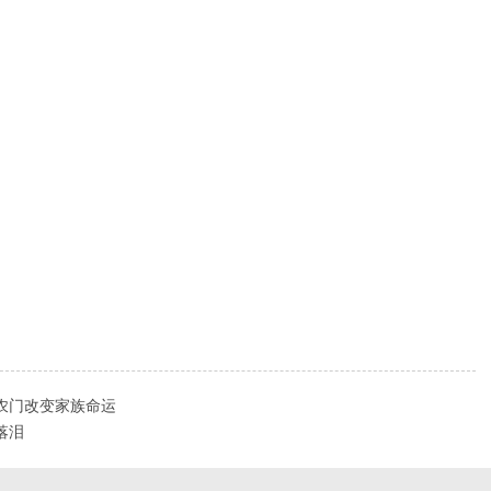
出农门改变家族命运
落泪