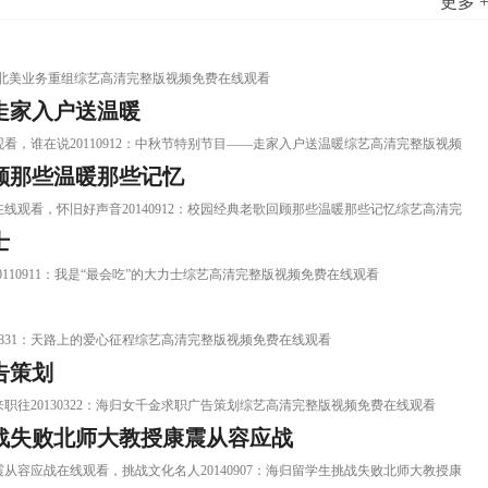
更多 
谈乐视北美业务重组综艺高清完整版视频免费在线观看
—走家入户送温暖
在线观看，谁在说20110912：中秋节特别节目——走家入户送温暖综艺高清完整版视频
回顾那些温暖那些记忆
记忆在线观看，怀旧好声音20140912：校园经典老歌回顾那些温暖那些记忆综艺高清完
士
说20110911：我是“最会吃”的大力士综艺高清完整版视频免费在线观看
0110831：天路上的爱心征程综艺高清完整版视频免费在线观看
告策划
，职来职往20130322：海归女千金求职广告策划综艺高清完整版视频免费在线观看
生挑战失败北师大教授康震从容应战
授康震从容应战在线观看，挑战文化名人20140907：海归留学生挑战失败北师大教授康