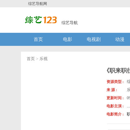
综艺导航网
综艺导航
首页
电影
电视剧
动漫
首页
>
乐视
《职来职往
资源类型 :
来 源 :
更新时间 :
0
电影主演 :
..
电影简介 :