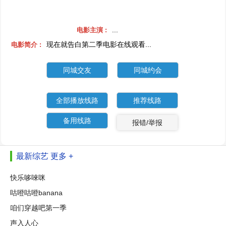
...
电影主演 :
现在就告白第二季电影在线观看...
电影简介 :
同城交友
同城约会
全部播放线路
推荐线路
备用线路
报错/举报
最新综艺
更多 +
快乐哆唻咪
咕噔咕噔banana
咱们穿越吧第一季
声入人心